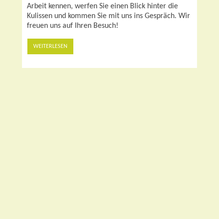
Arbeit kennen, werfen Sie einen Blick hinter die
Kulissen und kommen Sie mit uns ins Gespräch. Wir
freuen uns auf Ihren Besuch!
Bar
WEITERLESEN
Endli
Auf u
prom
sowei
sich 
koste
die H
WEI